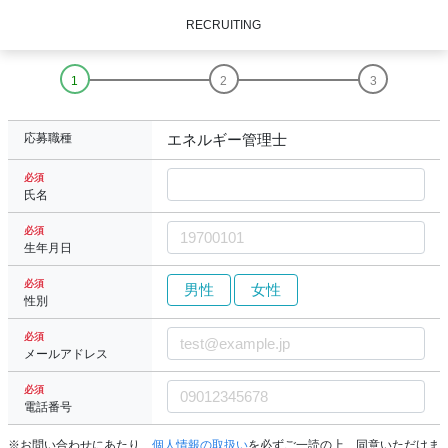
RECRUITING
応募職種
エネルギー管理士
必須
氏名
必須
生年月日
必須
男性
女性
性別
必須
メールアドレス
必須
電話番号
※お問い合わせにあたり、
個人情報の取扱い
を必ずご一読の上、同意いただけま