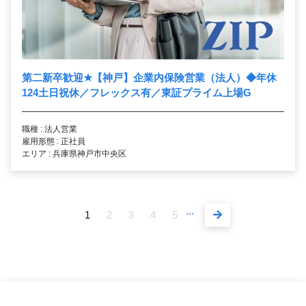
第二新卒歓迎
★
【神戸】企業内保険営業（法人）◆年休
124土日祝休／フレックス有／東証プライム上場G
職種 : 法人営業
雇用形態 : 正社員
エリア : 兵庫県神戸市中央区
...
1
2
3
4
5