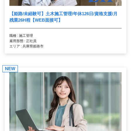
【姫路/未経験可】土木施工管理/年休126日/資格支援/月
残業26H程【WEB面接可】
職種 : 施工管理
雇用形態 : 正社員
エリア : 兵庫県姫路市
NEW