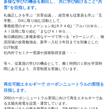
多様な学びの機会を創出し、 共に学び続けること“共
育”を目指します。
礼儀正しさを学ぶ「共育会議」、経営者も従業員も学ぶ「互
学塾」、DXに取り組む活動として、
事務処理のオートメーション化(ＲＰＡ化)「アルパカＷＧ」、
ＡＩ活用に取り組む「まなびＡＩＷＧ」、
毎日継続的に多種多様なテーマで学べる「eラーニング」、物
流現場の改善勉強会、新卒～入社３年目までを対象とした
OJT制度、
社内外でセミナー受講や資格取得支援・・・
等々、従業員の学びの機会として、働く時間の１割を学習時
間にあてるよう、共育制度を実施しています。
再生可能エネルギーで カーボンニュートラルの実現を
目指します。
2050カーボンニュートラル実現に向けて再生エネルギーであ
る太陽光発電を設置・運営しています。
太陽光パネルの最大発電出力数は、705.6KWにもおよびま