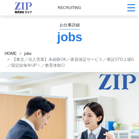
RECRUITING
お仕事詳細
jobs
HOME
jobs
【東京／法人営業】未経験OK／家賃保証サービス／東証STD上場G
／固定給毎年UP！／教育体制◎