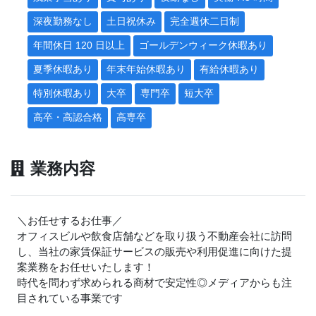
深夜勤務なし
土日祝休み
完全週休二日制
年間休日 120 日以上
ゴールデンウィーク休暇あり
夏季休暇あり
年末年始休暇あり
有給休暇あり
特別休暇あり
大卒
専門卒
短大卒
高卒・高認合格
高専卒
業務内容
＼お任せするお仕事／
オフィスビルや飲食店舗などを取り扱う不動産会社に訪問
し、当社の家賃保証サービスの販売や利用促進に向けた提
案業務をお任せいたします！
時代を問わず求められる商材で安定性◎メディアからも注
目されている事業です