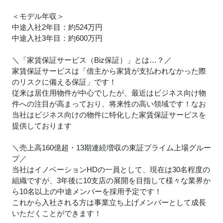
＜モデル年収＞
中途入社2年目：約524万円
中途入社3年目：約600万円
＼「家賃保証サービス（Biz保証）」とは…？／
家賃保証サービスは「借主から家賃が支払われなかった際
のリスクに備える保証」です！
従来は居住用物件が中心でしたが、最近はビジネス向け物
件への注目が高まっており、将来性の高い領域です！なお
当社はビジネス向けの物件に特化した家賃保証サービスを
提供しております
＼売上高160億超・13期連続増収の東証プライム上場グルー
プ／
当社はイノベーションHDの一員として、現在は30名程度の
組織ですが、3年後に10支店の展開を目指して様々な業界か
ら10名以上の中途メンバーを採用予定です！
これから入社される方は事業立ち上げメンバーとして成長
いただくことができます！