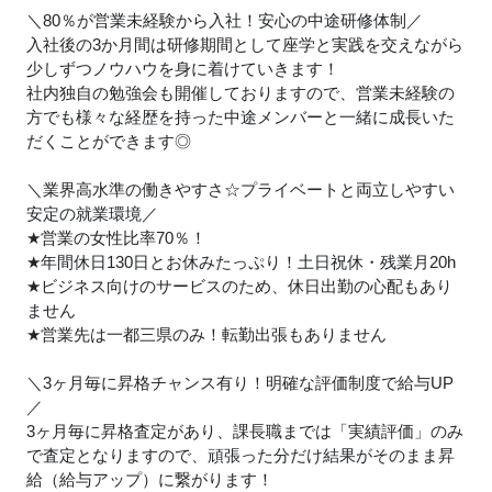
＼80％が営業未経験から入社！安心の中途研修体制／
入社後の3か月間は研修期間として座学と実践を交えながら
少しずつノウハウを身に着けていきます！
社内独自の勉強会も開催しておりますので、営業未経験の
方でも様々な経歴を持った中途メンバーと一緒に成長いた
だくことができます◎
＼業界高水準の働きやすさ☆プライベートと両立しやすい
安定の就業環境／
★
営業の女性比率70％！
★
年間休日130日とお休みたっぷり！土日祝休・残業月20h
★
ビジネス向けのサービスのため、休日出勤の心配もあり
ません
★
営業先は一都三県のみ！転勤出張もありません
＼3ヶ月毎に昇格チャンス有り！明確な評価制度で給与UP
／
3ヶ月毎に昇格査定があり、課長職までは「実績評価」のみ
で査定となりますので、頑張った分だけ結果がそのまま昇
給（給与アップ）に繋がります！