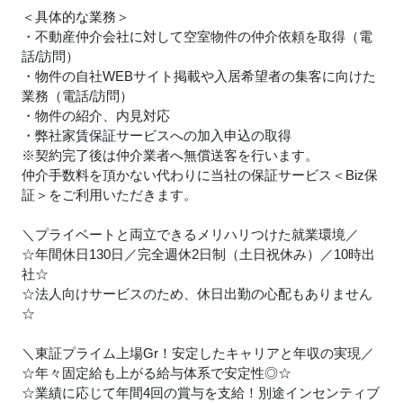
＜具体的な業務＞
・不動産仲介会社に対して空室物件の仲介依頼を取得（電
話/訪問）
・物件の自社WEBサイト掲載や入居希望者の集客に向けた
業務（電話/訪問）
・物件の紹介、内見対応
・弊社家賃保証サービスへの加入申込の取得
※契約完了後は仲介業者へ無償送客を行います。
仲介手数料を頂かない代わりに当社の保証サービス＜Biz保
証＞をご利用いただきます。
＼プライベートと両立できるメリハリつけた就業環境／
☆年間休日130日／完全週休2日制（土日祝休み）／10時出
社☆
☆法人向けサービスのため、休日出勤の心配もありません
☆
＼東証プライム上場Gr！安定したキャリアと年収の実現／
☆年々固定給も上がる給与体系で安定性◎☆
☆業績に応じて年間4回の賞与を支給！別途インセンティブ