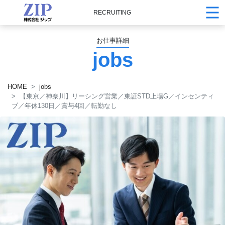
RECRUITING
お仕事詳細
jobs
HOME
jobs
【東京／神奈川】リーシング営業／東証STD上場G／インセンティ
ブ／年休130日／賞与4回／転勤なし