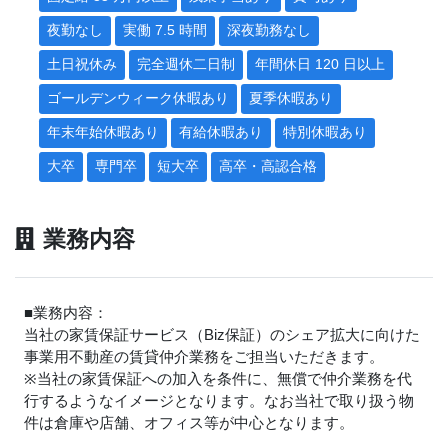
夜勤なし
実働 7.5 時間
深夜勤務なし
土日祝休み
完全週休二日制
年間休日 120 日以上
ゴールデンウィーク休暇あり
夏季休暇あり
年末年始休暇あり
有給休暇あり
特別休暇あり
大卒
専門卒
短大卒
高卒・高認合格
業務内容
■業務内容：
当社の家賃保証サービス（Biz保証）のシェア拡大に向けた
事業用不動産の賃貸仲介業務をご担当いただきます。
※当社の家賃保証への加入を条件に、無償で仲介業務を代
行するようなイメージとなります。なお当社で取り扱う物
件は倉庫や店舗、オフィス等が中心となります。