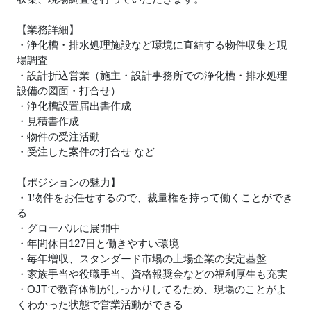
【業務詳細】
・浄化槽・排水処理施設など環境に直結する物件収集と現
場調査
・設計折込営業（施主・設計事務所での浄化槽・排水処理
設備の図面・打合せ）
・浄化槽設置届出書作成
・見積書作成
・物件の受注活動
・受注した案件の打合せ など
【ポジションの魅力】
・1物件をお任せするので、裁量権を持って働くことができ
る
・グローバルに展開中
・年間休日127日と働きやすい環境
・毎年増収、スタンダード市場の上場企業の安定基盤
・家族手当や役職手当、資格報奨金などの福利厚生も充実
・OJTで教育体制がしっかりしてるため、現場のことがよ
くわかった状態で営業活動ができる