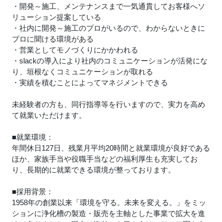
・開発～施工、メンテナンスまで一気通貫してお客様へソ
リューション提案している
・社内に開発～施工のプロがいるので、わからないときに
プロに聞ける環境がある
・営業としてモノづくりにかかわれる
・slackの導入により社内のコミュニケーションが活発にな
り、垣根なくコミュニケーションが取れる
・実績を積むことによってマネジメントできる
未経験者の方も、同行指導等を行いますので、実力を高め
て就業いただけます。
■就業環境：
年間休日127日、残業月平均20時間と就業環境が良好である
ほか、家族手当や役職手当などの福利厚生も充実してお
り、長期的に就業できる環境が整っております。
■採用背景：
1958年の創業以来「環境を守る。未来を変える。」をミッ
ションに浄化槽の製造・販売を主軸とした事業で拡大を進