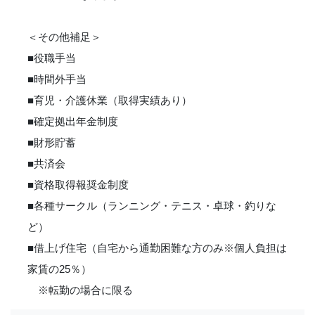
＜その他補足＞
■役職手当
■時間外手当
■育児・介護休業（取得実績あり）
■確定拠出年金制度
■財形貯蓄
■共済会
■資格取得報奨金制度
■各種サークル（ランニング・テニス・卓球・釣りな
ど）
■借上げ住宅（自宅から通勤困難な方のみ※個人負担は
家賃の25％）
※転勤の場合に限る