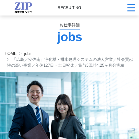
RECRUITING
お仕事詳細
jobs
HOME
jobs
「広島／安佐南」浄化槽・排水処理システムの法人営業／社会貢献
性の高い事業／年休127日・土日祝休／賞与3回計4.25ヶ月分実績