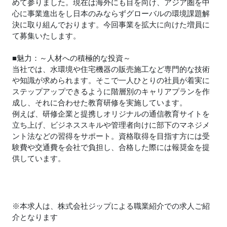
めて参りました。現在は海外にも目を向け、アジア圏を中
心に事業進出をし日本のみならずグローバルの環境課題解
決に取り組んでおります。今回事業を拡大に向けた増員に
て募集いたします。
■魅力：～人材への積極的な投資～
当社では、水環境や住宅機器の販売施工など専門的な技術
や知識が求められます。そこで一人ひとりの社員が着実に
ステップアップできるように階層別のキャリアプランを作
成し、それに合わせた教育研修を実施しています。
例えば、研修企業と提携しオリジナルの通信教育サイトを
立ち上げ、ビジネススキルや管理者向けに部下のマネジメ
ント法などの習得をサポート。資格取得を目指す方には受
験費や交通費を会社で負担し、合格した際には報奨金を提
供しています。
※本求人は、株式会社ジップによる職業紹介での求人ご紹
介となります