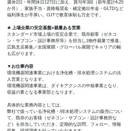
週休2日・年間休日127日に加え、賞与年3回（前年度計4.25
か月）、家族手当・資格報奨金・確定拠出年金・GLTDなど
福利厚生が手厚い。OJTで教育体制も万全です。
★
上場企業の安定基盤×裁量ある営業
スタンダード市場上場の安定企業で、既存顧客（ゼネコ
ン・サブコン・設計事務所等）を担当し1物件裁量で推進。
広島支店募集／全国展開・グローバル展開でキャリアの幅
も広がります。
▼お仕事内容
環境機器関連事業における浄化槽・排水処理システムの法
人営業となります。
環境機器関連事業は、ダイキアクシスの中核事業となり、
収益の要となる事業部となります。
具体的な業務内容としては、
弊社で扱っている浄化槽・/排水処理システムの販売につい
て、既存のお客様（ゼネコン・サブコン・設計事務所な
ど）を担当していただき、定期的な訪問、フォロー、情報
収集、現場調査を行っていただきます。