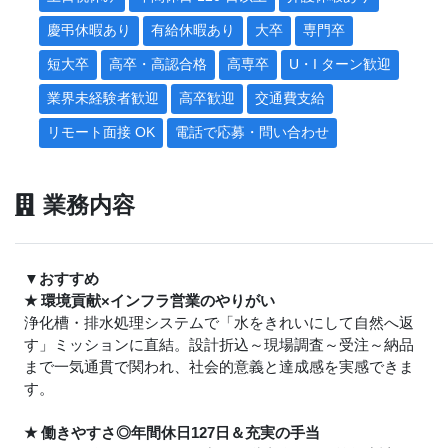
慶弔休暇あり
有給休暇あり
大卒
専門卒
短大卒
高卒・高認合格
高専卒
U・I ターン歓迎
業界未経験者歓迎
高卒歓迎
交通費支給
リモート面接 OK
電話で応募・問い合わせ
業務内容
▼おすすめ
★
環境貢献×インフラ営業のやりがい
浄化槽・排水処理システムで「水をきれいにして自然へ返
す」ミッションに直結。設計折込～現場調査～受注～納品
まで一気通貫で関われ、社会的意義と達成感を実感できま
す。
★
働きやすさ◎年間休日127日＆充実の手当