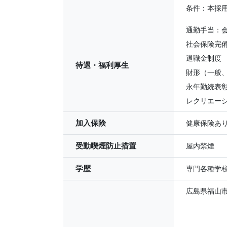
条件：本採
通勤手当：
社会保険完
退職金制度
待遇・福利厚生
財形（一般
永年勤続表
レクリエー
加入保険
健康保険あ
受動喫煙防止措置
屋内禁煙
学歴
専門各種学
広島県福山市柳