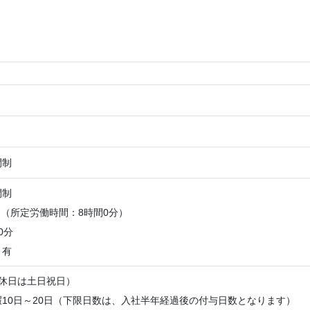
間制
間制
:00 （所定労働時間：8時間0分）
0分
：有
（休日は土日祝日）
10日～20日（下限日数は、入社半年経過後の付与日数となります）