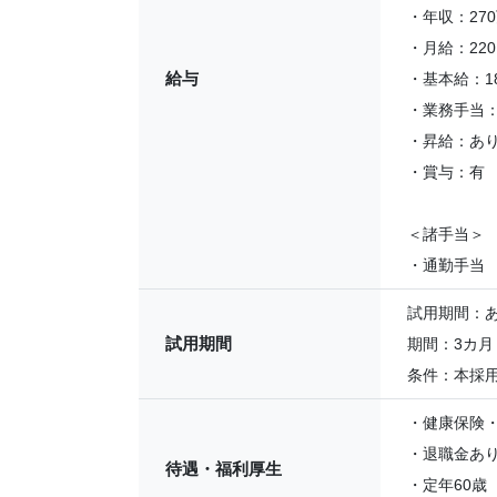
・年収：27
・月給：220,
給与
・基本給：182
・業務手当：3
・昇給：あ
・賞与：有
＜諸手当＞
・通勤手当
試用期間：
試用期間
期間：3カ月
条件：本採
・健康保険
・退職金あ
待遇・福利厚生
・定年60歳