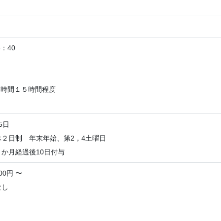
6：40
業時間１５時間程度
5日
２日制 年末年始、第2，4土曜日
か月経過後10日付与
00円 〜
なし
＞