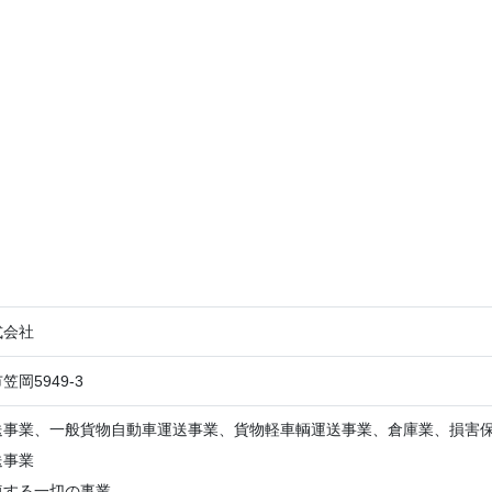
式会社
岡5949-3
送事業、一般貨物自動車運送事業、貨物軽車輌運送事業、倉庫業、損害
送事業
連する一切の事業