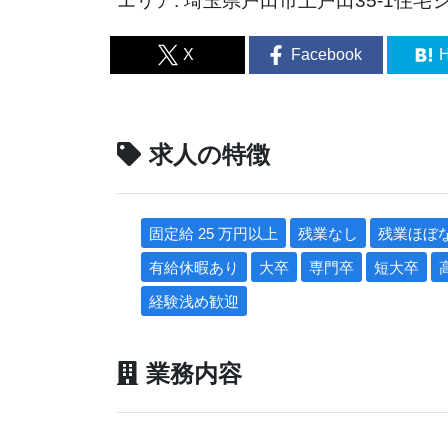
エリア: 埼玉県戸田市上戸田35-1住宅
X
Facebook
H
求人の特徴
固定給 25 万円以上
残業なし
残業ほぼ
有給休暇あり
大卒
専門卒
短大卒
経験浅め歓迎
業務内容