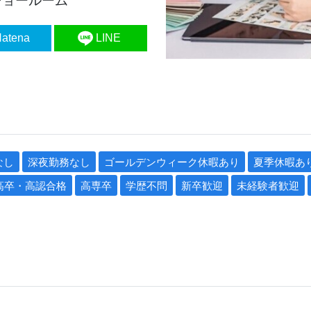
ショールーム
atena
LINE
なし
深夜勤務なし
ゴールデンウィーク休暇あり
夏季休暇あ
高卒・高認合格
高専卒
学歴不問
新卒歓迎
未経験者歓迎