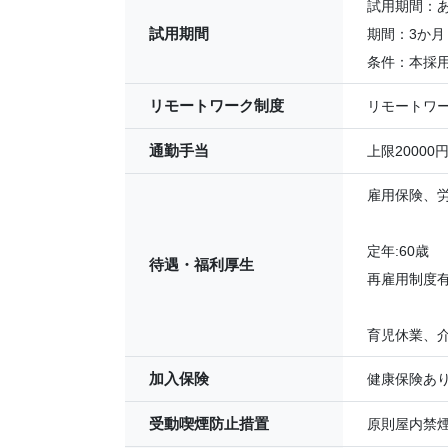
試用期間：
試用期間
期間：3か月
条件：本採
リモートワーク制度
リモートワ
通勤手当
上限20000
雇用保険、
定年:60歳
待遇・福利厚生
再雇用制度有
育児休業、
加入保険
健康保険あ
受動喫煙防止措置
原則屋内禁