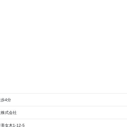
歩4分
設株式会社
女木1‐12‐5