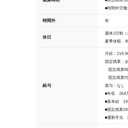
■休憩時間:6
■時間外労働
時間外
有
週休2日制
休日
夏季休暇、
月給：219,96
固定残業：
固定残業時間
固定残業代：
給与
賞与：なし
■年収 264
■基本給 191
■固定残業28
■通勤手当 2