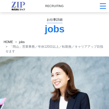
RECRUITING
お仕事詳細
jobs
HOME
jobs
「岡山」営業事務／年休120日以上／転勤無／キャリアアップ目指
せます