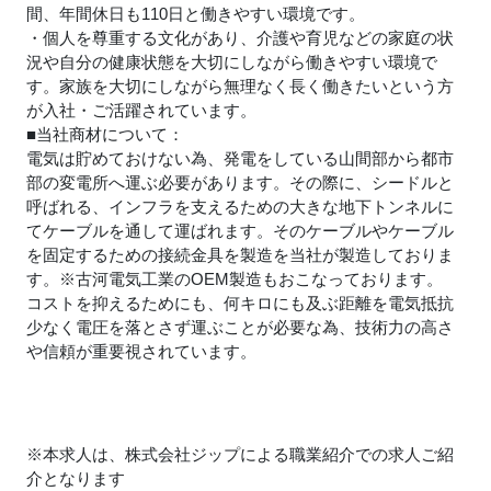
間、年間休日も110日と働きやすい環境です。
・個人を尊重する文化があり、介護や育児などの家庭の状
況や自分の健康状態を大切にしながら働きやすい環境で
す。家族を大切にしながら無理なく長く働きたいという方
が入社・ご活躍されています。
■当社商材について：
電気は貯めておけない為、発電をしている山間部から都市
部の変電所へ運ぶ必要があります。その際に、シードルと
呼ばれる、インフラを支えるための大きな地下トンネルに
てケーブルを通して運ばれます。そのケーブルやケーブル
を固定するための接続金具を製造を当社が製造しておりま
す。※古河電気工業のOEM製造もおこなっております。
コストを抑えるためにも、何キロにも及ぶ距離を電気抵抗
少なく電圧を落とさず運ぶことが必要な為、技術力の高さ
や信頼が重要視されています。
※本求人は、株式会社ジップによる職業紹介での求人ご紹
介となります