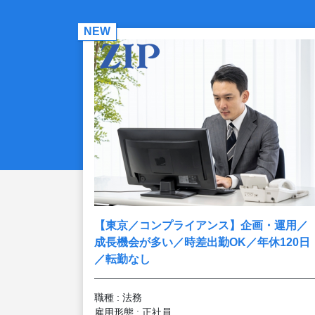
NEW
【東京／コンプライアンス】企画・運用／
成長機会が多い／時差出勤OK／年休120日
／転勤なし
職種 : 法務
雇用形態 : 正社員