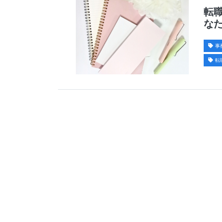
転
な
事
転