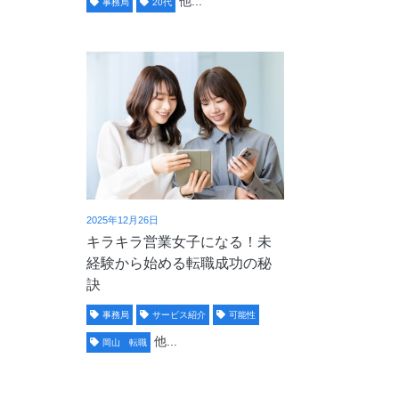
他...
事務局
20代
2025年12月26日
キラキラ営業女子になる！未
経験から始める転職成功の秘
訣
事務局
サービス紹介
可能性
他...
岡山 転職