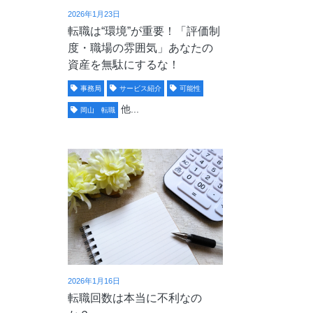
2026年1月23日
転職は“環境”が重要！「評価制
度・職場の雰囲気」あなたの
資産を無駄にするな！
事務局
サービス紹介
可能性
他...
岡山 転職
2026年1月16日
転職回数は本当に不利なの