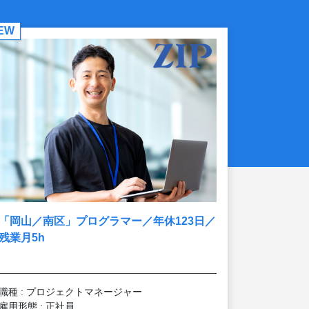
EW
「岡山／南区」プログラマー／年休123日／
残業月5h
職種 : プロジェクトマネージャー
雇用形態 : 正社員