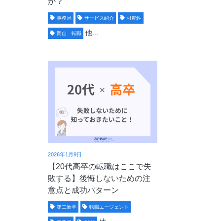
か？
事務局
サービス紹介
可能性
他...
岡山 転職
2026年1月9日
【20代高卒の転職はここで失
敗する】後悔しないための注
意点と成功パターン
第二新卒
転職エージェント