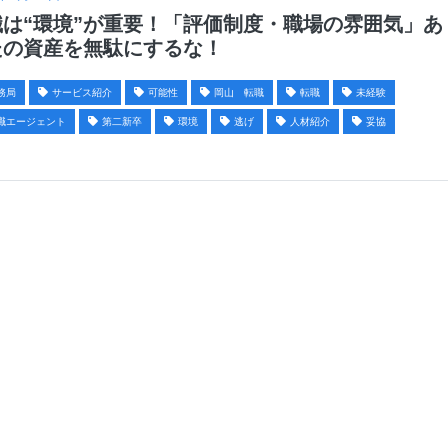
職は“環境”が重要！「評価制度・職場の雰囲気」あ
たの資産を無駄にするな！
務局
サービス紹介
可能性
岡山 転職
転職
未経験
職エージェント
第二新卒
環境
逃げ
人材紹介
妥協